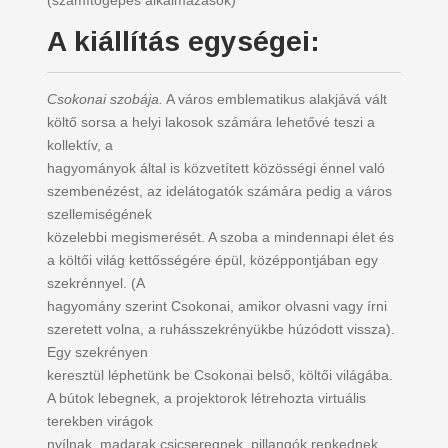
(számítógépes alkalmazások)
A kiállítás egységei:
Csokonai szobája.
A város emblematikus alakjává vált
költő sorsa a helyi lakosok számára lehetővé teszi a
kollektív, a
hagyományok által is közvetített közösségi énnel való
szembenézést, az idelátogatók számára pedig a város
szellemiségének
közelebbi megismerését. A szoba a mindennapi élet és
a költői világ kettősségére épül, középpontjában egy
szekrénnyel. (A
hagyomány szerint Csokonai, amikor olvasni vagy írni
szeretett volna, a ruhásszekrényükbe húzódott vissza).
Egy szekrényen
keresztül léphetünk be Csokonai belső, költői világába.
A bútok lebegnek, a projektorok létrehozta virtuális
terekben virágok
nyílnak, madarak csicseregnek, pillangók repkednek,