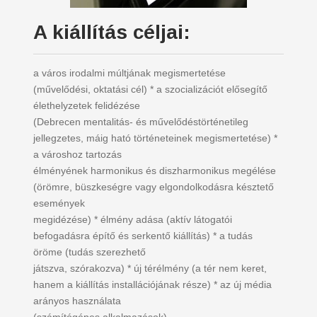
A kiállítás céljai:
a város irodalmi múltjának megismertetése
(művelődési, oktatási cél) * a szocializációt elősegítő
élethelyzetek felidézése
(Debrecen mentalitás- és művelődéstörténetileg
jellegzetes, máig ható történeteinek megismertetése) *
a városhoz tartozás
élményének harmonikus és diszharmonikus megélése
(örömre, büszkeségre vagy elgondolkodásra késztető
események
megidézése) * élmény adása (aktív látogatói
befogadásra építő és serkentő kiállítás) * a tudás
öröme (tudás szerezhető
játszva, szórakozva) * új térélmény (a tér nem keret,
hanem a kiállítás installációjának része) * az új média
arányos használata