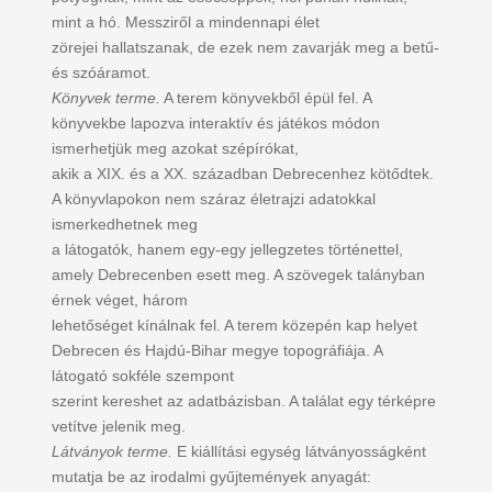
mint a hó. Messziről a mindennapi élet
zörejei hallatszanak, de ezek nem zavarják meg a betű-
és szóáramot.
Könyvek terme.
A terem könyvekből épül fel. A
könyvekbe lapozva interaktív és játékos módon
ismerhetjük meg azokat szépírókat,
akik a XIX. és a XX. században Debrecenhez kötődtek.
A könyvlapokon nem száraz életrajzi adatokkal
ismerkedhetnek meg
a látogatók, hanem egy-egy jellegzetes történettel,
amely Debrecenben esett meg. A szövegek talányban
érnek véget, három
lehetőséget kínálnak fel. A terem közepén kap helyet
Debrecen és Hajdú-Bihar megye topográfiája. A
látogató sokféle szempont
szerint kereshet az adatbázisban. A találat egy térképre
vetítve jelenik meg.
Látványok terme.
E kiállítási egység látványosságként
mutatja be az irodalmi gyűjtemények anyagát: