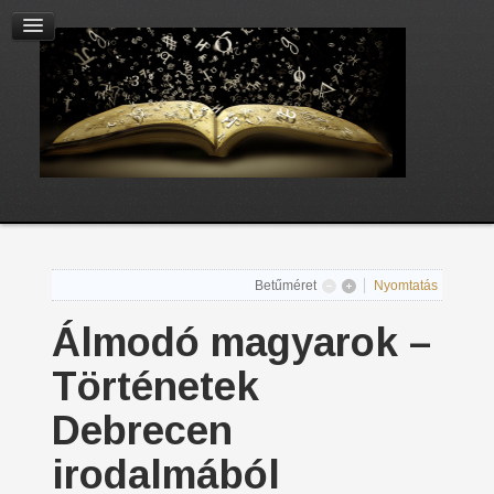
Betűméret
Nyomtatás
Álmodó magyarok –
Történetek
Debrecen
irodalmából