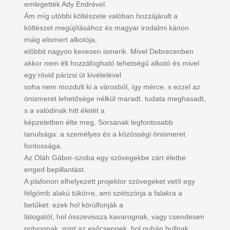
emlegették Ady Endrével.
Ám míg utóbbi költészete valóban hozzájárult a
költészet megújításához és magyar irodalmi kánon
máig elismert alkotója,
előbbit nagyon kevesen ismerik. Mivel Debrecenben
akkor nem élt hozzáfogható tehetségű alkotó és mivel
egy rövid párizsi út kivételével
soha nem mozdult ki a városból, így mérce, s ezzel az
önismeret lehetősége nélkül maradt. tudata meghasadt,
s a valódinak hitt életét a
képzeletben élte meg. Sorsának legfontosabb
tanulsága: a személyes és a közösségi önismeret
fontossága.
Az Oláh Gábor-szoba egy szövegekbe zárt életbe
enged bepillantást.
A plafonon elhelyezett projektor szövegeket vetít egy
félgömb alakú tükörre, ami szétszórja a falakra a
betűket: ezek hol körülfonják a
látogatót, hol összevissza kavarognak, vagy csendesen
potyognak, mint az esőcseppek, hol puhán hullnak,