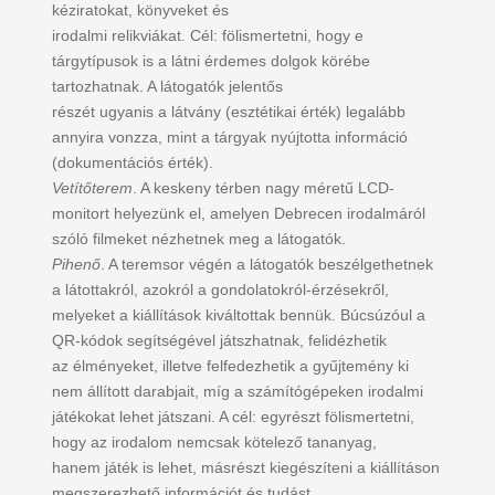
kéziratokat, könyveket és
irodalmi relikviákat. Cél: fölismertetni, hogy e
tárgytípusok is a látni érdemes dolgok körébe
tartozhatnak. A látogatók jelentős
részét ugyanis a látvány (esztétikai érték) legalább
annyira vonzza, mint a tárgyak nyújtotta információ
(dokumentációs érték).
Vetítőterem
. A keskeny térben nagy méretű LCD-
monitort helyezünk el, amelyen Debrecen irodalmáról
szóló filmeket nézhetnek meg a látogatók.
Pihenő
. A teremsor végén a látogatók beszélgethetnek
a látottakról, azokról a gondolatokról-érzésekről,
melyeket a kiállítások kiváltottak bennük. Búcsúzóul a
QR-kódok segítségével játszhatnak, felidézhetik
az élményeket, illetve felfedezhetik a gyűjtemény ki
nem állított darabjait, míg a számítógépeken irodalmi
játékokat lehet játszani. A cél: egyrészt fölismertetni,
hogy az irodalom nemcsak kötelező tananyag,
hanem játék is lehet, másrészt kiegészíteni a kiállításon
megszerezhető információt és tudást.