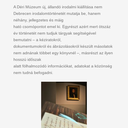
A Déri Múzeum új, állandó irodalmi kiállítása nem
Debrecen irodalomtörténetét mutatja be, hanem
néhány, jellegzetes és máig
ható csomópontot emel ki. Egyrészt azért mert ötszáz
év történetét nem tudjuk tárgyak segítségével
bemutatni – a kéziratokról,
dokumentumokról és ábrázolásokról készült másolatok
nem adnának többet egy könyvnél –, másrészt az ilyen
hosszú időszak
alatt fölhalmozódó információkat, adatokat a közönség
nem tudná befogadni.